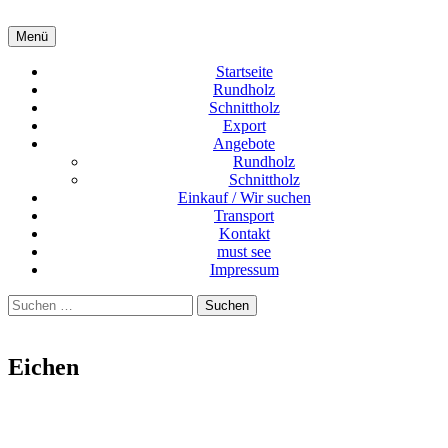
Zum
Holzgroßhandel, Log`s & Timber
Menü
Schöpplein-Holz
Inhalt
wholeseller
springen
Startseite
Rundholz
Schnittholz
Export
Angebote
Rundholz
Schnittholz
Einkauf / Wir suchen
Transport
Kontakt
must see
Impressum
Suchen
nach:
Eichen